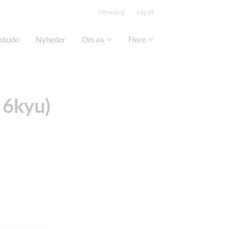
Tilmelding
Log på
obudo
Nyheder
Om os
Flere
 6kyu)