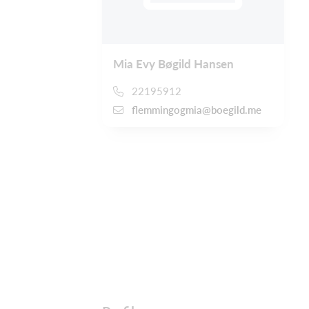
Mia Evy Bøgild Hansen
22195912
flemmingogmia@boegild.me