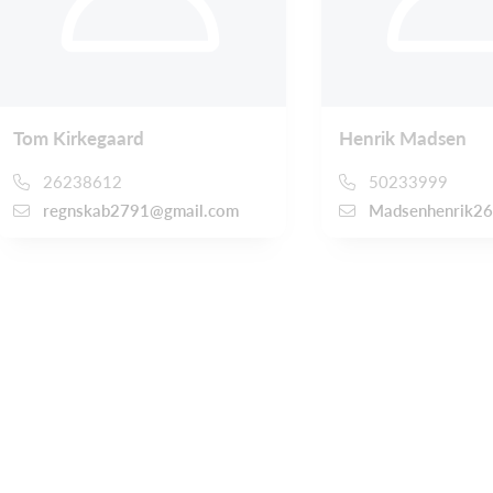
Tom Kirkegaard
Henrik Madsen
26238612
50233999
regnskab2791@gmail.com
Madsenhenrik2