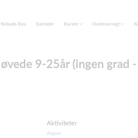
e Kobudo Ryu
Kalender
Karate
Holdoversigt
K
 øvede 9-25år (ingen grad -
Aktiviteter
August